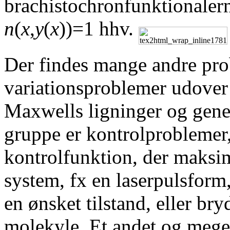
brachistochronfunktionalern
n
(
x
,
y
(
x
))=1 hhv.
Der findes mange andre pro
variationsproblemer udover 
Maxwells ligninger og genere
gruppe er kontrolproblemer
kontrolfunktion, der maksim
system, fx en laserpulsform, 
en ønsket tilstand, eller bry
molekyle. Et andet og mege