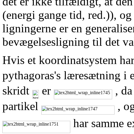
det er ikke tilfældigt, at 
(energi gange tid, red.)), o
ligningerne er en generalis
bevægelsesligning til det v
Hvis et koordinatsystem har
pythagoras's læresætning i 
skridt
er
, da
partikel
, o
har samme ex