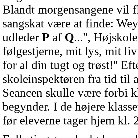
Blandt morgensangene vil fl
sangskat være at finde: Weys
udleder
P
af
Q
...'', Højsko
følgestjerne, mit lys, mit li
for al din tugt og trøst!'' E
skoleinspektøren fra tid til
Seancen skulle være forbi k
begynder. I de højere klasse
før eleverne tager hjem kl. 