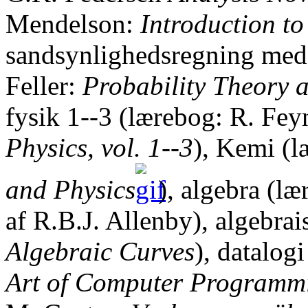
Mendelson:
Introduction t
sandsynlighedsregning med 
Feller:
Probability Theory an
fysik 1--3 (lærebog: R. Fe
Physics, vol. 1--3
), Kemi (
and Physics
), algebra (l
af R.B.J. Allenby), algebra
Algebraic Curves
), datalog
Art of Computer Programmin