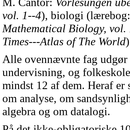
M. Cantor:
Vorlesungen übe
vol. 1--4
), biologi (lærebog
Mathematical Biology, vol. 
Times---Atlas of The World
)
Alle ovennævnte fag udgør h
undervisning, og folkeskole
mindst 12 af dem. Heraf er 
om analyse, om sandsynlig
algebra og om datalogi.
På det ikke-obligatoriske 10.