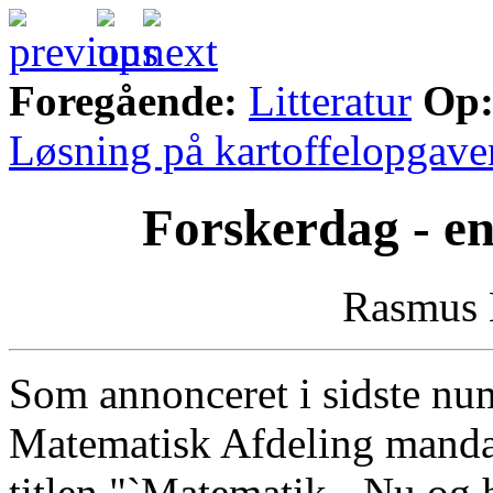
Foregående:
Litteratur
Op
Løsning på kartoffelopgave
Forskerdag - en
Rasmus 
Som annonceret i sidste n
Matematisk Afdeling mandag
titlen "`Matematik - Nu og 