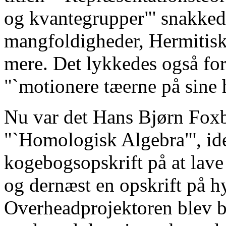
og kvantegrupper"' snakked
mangfoldigheder, Hermitis
mere. Det lykkedes også fo
"`motionere tæerne på sine h
Nu var det Hans Bjørn Fox
"`Homologisk Algebra"', ide
kogebogsopskrift på at lav
og dernæst en opskrift på 
Overheadprojektoren blev bru