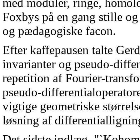
med moduler, ringe, homol
Foxbys på en gang stille og
og pædagogiske facon.
Efter kaffepausen talte Ge
invarianter og pseudo-diffen
repetition af Fourier-transf
pseudo-differentialoperator
vigtige geometriske størrel
løsning af differentiallignin
Det sidste indlæg, "`Kohomo