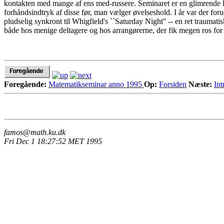
kontakten med mange af ens med-russere. Seminaret er en glimrende lejlig
forhåndsindtryk af disse før, man vælger øvelseshold. I år var der fo
pludselig synkront til Whigfield's ``Saturday Night'' -- en ret traumat
både hos menige deltagere og hos arrangørerne, der fik megen ros for p
Foregående:
Matematikseminar anno 1995
Op:
Forsiden
Næste:
Int
famos@math.ku.dk
Fri Dec 1 18:27:52 MET 1995