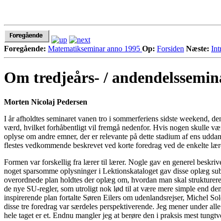
Foregående:
Matematikseminar anno 1995
Op:
Forsiden
Næste:
Int
Om tredjeårs- / andendelssemin
Morten Nicolaj Pedersen
I år afholdtes seminaret vanen tro i sommerferiens sidste weekend, d
værd, hvilket forhåbentligt vil fremgå nedenfor. Hvis nogen skulle v
oplyse om andre emner, der er relevante på dette stadium af ens uddann
flestes vedkommende beskrevet ved korte foredrag ved de enkelte l
Formen var forskellig fra lærer til lærer. Nogle gav en generel beskr
noget sparsomme oplysninger i Lektionskataloget gav disse oplæg subtil
overordnede plan holdtes der oplæg om, hvordan man skal strukturere 
de nye SU-regler, som utroligt nok lød til at være mere simple end dem,
inspirerende plan fortalte Søren Eilers om udenlandsrejser, Michel Solo
disse tre foredrag var særdeles perspektiverende. Jeg mener under alle o
hele taget er et. Endnu mangler jeg at berøre den i praksis mest tungt