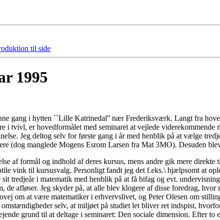
roduktion til side
ar 1995
enne gang i hytten ``Lille Katrinedal'' nær Frederiksværk. Langt fra ho
ære i tvivl, er hovedformålet med seminaret at vejlede viderekommende 
else. Jeg deltog selv for første gang i år med henblik på at vælge tredj
ærere (dog manglede Mogens Esrom Larsen fra Mat 3MO). Desuden blev 
ivelse af formål og indhold af deres kursus, mens andre gik mere direkt
e vink til kursusvalg. Personligt fandt jeg det f.eks.\ hjælpsomt at op
sit tredjeår i matematik med henblik på at få bifag og evt. undervisni
 de afløser. Jeg skyder på, at alle blev klogere af disse foredrag, hvor 
vej om at være matematiker i erhvervslivet, og Peter Olesen om stillinge
mstændigheder selv, at miljøet på studiet let bliver ret indspist, hvorfor
vejende grund til at deltage i seminaret: Den sociale dimension. Efter 