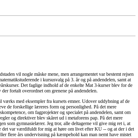
vedstaden vil nogle måske mene, men arrangementet var bestemt rejsen
matematikstuderende i kursusvalg på 3. år og på andendelen, samt at
eårskurser. Det faglige indhold af de enkelte Mat 3-kurser blev for de
der fortalt overordnet om grenene på andendelen.
e til værks med eksempler fra kursets emner. Udover uddybning af de
leve de forskellige læreres form og personlighed. På det mere
ngskompetence, om fagprojekter og specialet på andendelen, samt om
regler og direktiver blev skåret ud i metaforens pap. På det mere
n som gymnasielærer. Jeg tror, alle deltagerne vil give mig ret i, at
 det var værdifuldt for mig at høre om livet efter KU -- og at der i det
to eller flere års undervisning på kæmpehold kan man nemt have mistet