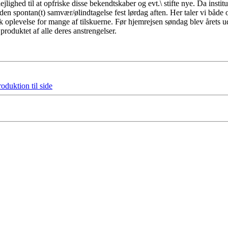
hed til at opfriske disse bekendtskaber og evt.\ stifte nye. Da institutt
ruden spontan(t) samvær/ølindtagelse fest lørdag aften. Her taler vi båd
isk oplevelse for mange af tilskuerne. Før hjemrejsen søndag blev årets u
roduktet af alle deres anstrengelser.
roduktion til side