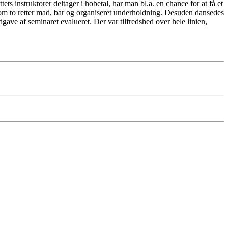
ets instruktorer deltager i hobetal, har man bl.a. en chance for at få et
e om to retter mad, bar og organiseret underholdning. Desuden dansedes
dgave af seminaret evalueret. Der var tilfredshed over hele linien,