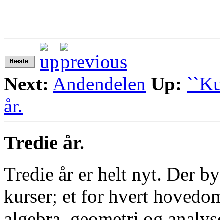
Next:
Andendelen
Up:
``K
år.
Tredie år.
Tredie år er helt nyt. Der by
kurser; et for hvert hoved
algebra, geometri og analyse