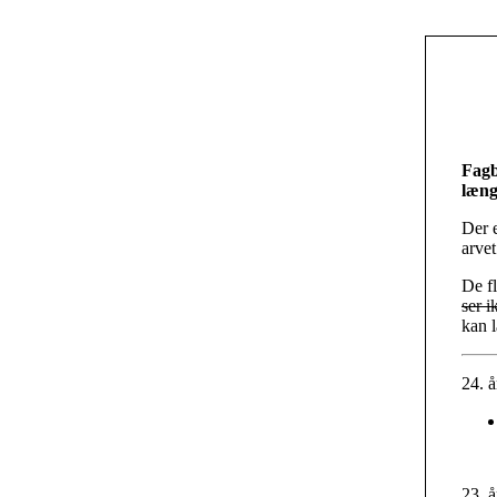
Fagb
læng
Der e
arvet
De f
ser i
kan 
24. 
23. 