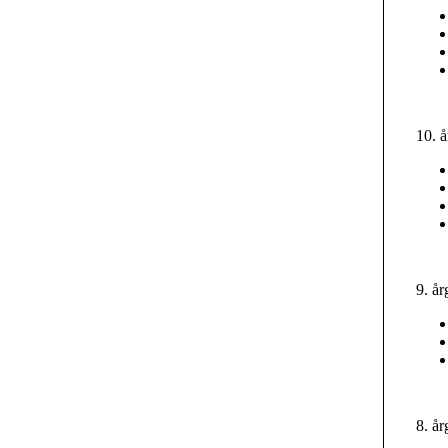
10. 
9. å
8. å