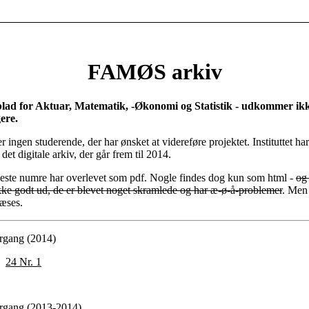
FAMØS arkiv
lad for Aktuar, Matematik, -Økonomi og Statistik - udkommer ik
ere.
r ingen studerende, der har ønsket at videreføre projektet. Instituttet har
 det digitale arkiv, der går frem til 2014.
leste numre har overlevet som pdf. Nogle findes dog kun som html -
og
kke godt ud, de er blevet noget skramlede og har æ-ø-å-problemer
. Men
læses.
årgang (2014)
24 Nr. 1
årgang (2013-2014)